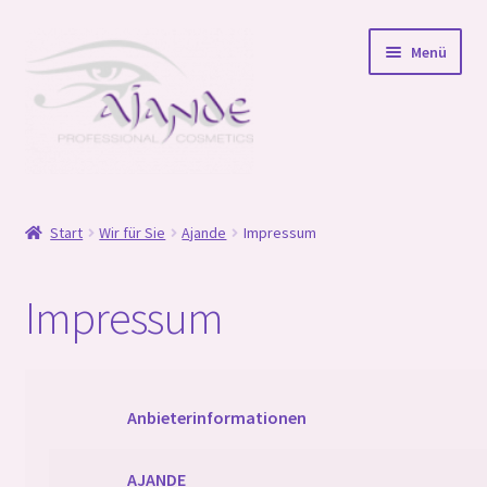
Zur
Zum
Menü
Navigation
Inhalt
springen
springen
Startseite
Start
Wir für Sie
Ajande
Impressum
Online Schulungen
Impressum
Unterm
Shop
öffnen
Unterm
Wir für Sie
öffnen
Anbieterinformationen
Ausbildung Body Sugaring
AJANDE