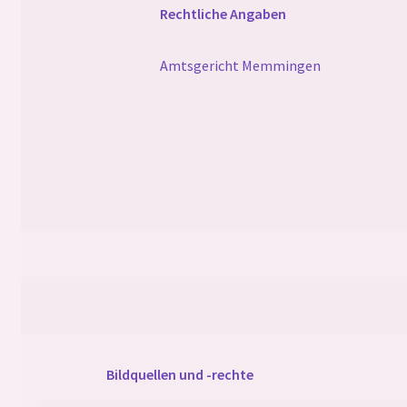
Rechtliche Angaben
Impressum
Amtsgericht Memmingen
Unterm
Ajande Team und Partner
öffnen
Gallerie
Bildquellen und -rechte