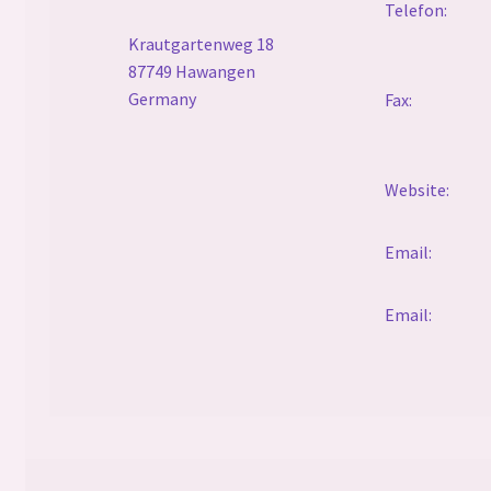
Ausbildung Business Master
Telefon:
Krautgartenweg 18
Jobs
87749 Hawangen
Germany
Fax:
Messetermine
Schulungstermine
Website:
Unterm
Ajande
Email:
öffnen
Kontakt
Email:
Allgemeine Nutzungsbedingungen für AJANDE
Erklärung zum Datenschutz für AJANDE
Haftungsausschluss (Disclaimer)