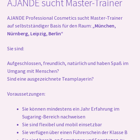
AJANDE sucht Master-Trainer
Ausbildung Business Master
Jobs
AJANDE Professional Cosmetics sucht Master-Trainer
auf selbstständiger Basis für den Raum:
„München,
Nürnberg, Leipzig, Berlin“
Messetermine
Sie sind:
Schulungstermine
Aufgeschlossen, freundlich, natürlich und haben Spaß im
Unterm
Ajande
Umgang mit Menschen?
öffnen
Sind eine ausgezeichnete Teamplayerin?
Unterm
Ajande Team und Partner
öffnen
Voraussetzungen:
Gallerie
Sie können mindestens ein Jahr Erfahrung im
Sugaring-Bereich nachweisen
Sie sind flexibel und mobil einsetzbar
Sie verfügen über einen Führerschein der Klasse B
Sie sind bereit, an Samstagen und Sonntagen zu