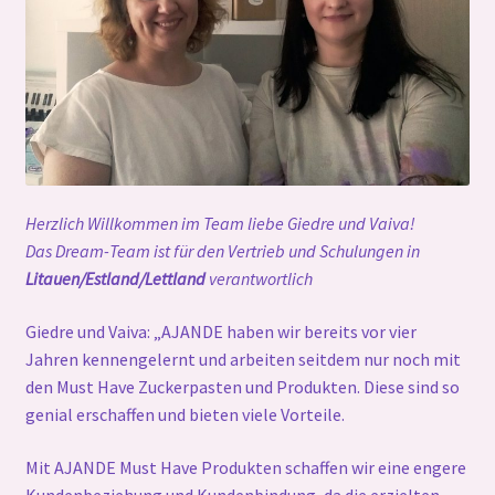
Herzlich Willkommen im Team liebe Giedre und Vaiva!
Das Dream-Team ist für den Vertrieb und Schulungen in
Litauen/Estland/Lettland
verantwortlich
Giedre und Vaiva: „AJANDE haben wir bereits vor vier
Jahren kennengelernt und arbeiten seitdem nur noch mit
den Must Have Zuckerpasten und Produkten. Diese sind so
genial erschaffen und bieten viele Vorteile.
Mit AJANDE Must Have Produkten schaffen wir eine engere
Kundenbeziehung und Kundenbindung, da die erzielten