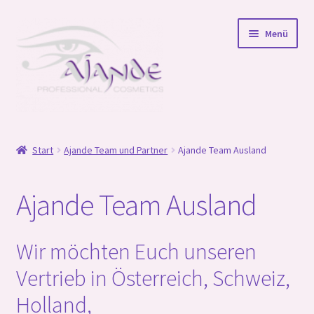
Zur
Zum
Menü
Navigation
Inhalt
springen
springen
Startseite
Start
Ajande Team und Partner
Ajande Team Ausland
Online Schulungen
Ajande Team Ausland
Unterm
Shop
öffnen
Unterm
Wir für Sie
Wir möchten Euch unseren
öffnen
Vertrieb in Österreich, Schweiz,
Unterm
Ajande Team und Partner
öffnen
Holland,