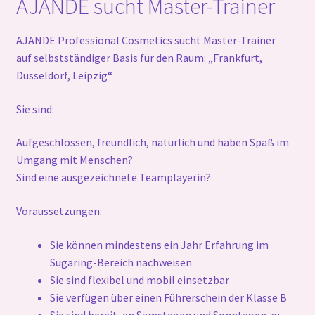
AJANDE sucht Master-Trainer
Ausbildung Business Master
Jobs
AJANDE Professional Cosmetics sucht Master-Trainer
auf selbstständiger Basis für den Raum: „Frankfurt,
Düsseldorf, Leipzig“
Messetermine
Sie sind:
Schulungstermine
Aufgeschlossen, freundlich, natürlich und haben Spaß im
Unterm
Ajande
Umgang mit Menschen?
öffnen
Sind eine ausgezeichnete Teamplayerin?
Unterm
Ajande Team und Partner
öffnen
Voraussetzungen:
Gallerie
Sie können mindestens ein Jahr Erfahrung im
Sugaring-Bereich nachweisen
Sie sind flexibel und mobil einsetzbar
Sie verfügen über einen Führerschein der Klasse B
Sie sind bereit, an Samstagen und Sonntagen zu