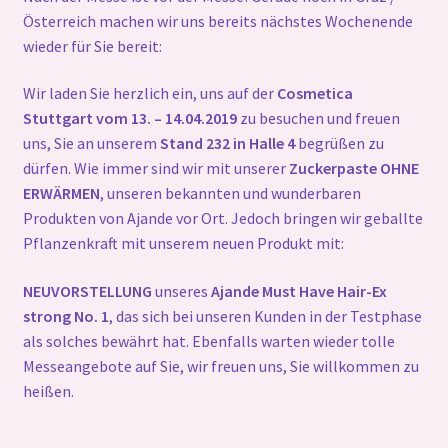
Gallerie
Österreich machen wir uns bereits nächstes Wochenende
wieder für Sie bereit:
Wir laden Sie herzlich ein, uns auf der
Cosmetica
Stuttgart vom 13. – 14.04.2019
zu besuchen und freuen
uns, Sie an unserem
Stand 232 in Halle 4
begrüßen zu
dürfen. Wie immer sind wir mit unserer
Zuckerpaste OHNE
ERWÄRMEN
, unseren bekannten und wunderbaren
Produkten von Ajande vor Ort. Jedoch bringen wir geballte
Pflanzenkraft mit unserem neuen Produkt mit:
NEUVORSTELLUNG
unseres
Ajande Must Have Hair-Ex
strong No. 1
, das sich bei unseren Kunden in der Testphase
als solches bewährt hat. Ebenfalls warten wieder tolle
Messeangebote auf Sie, wir freuen uns, Sie willkommen zu
heißen.