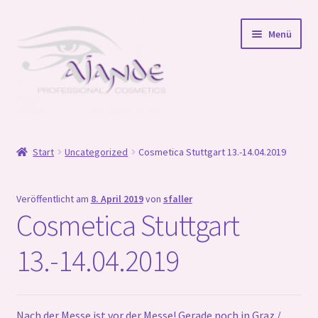
Zur
Zum
Menü
Navigation
Inhalt
springen
springen
Startseite
Start
Uncategorized
Cosmetica Stuttgart 13.-14.04.2019
Online Schulungen
Veröffentlicht am
8. April 2019
von
sfaller
Unterm
Shop
Cosmetica Stuttgart
öffnen
Unterm
Wir für Sie
13.-14.04.2019
öffnen
Unterm
Ajande Team und Partner
öffnen
Nach der Messe ist vor der Messe! Gerade noch in Graz /