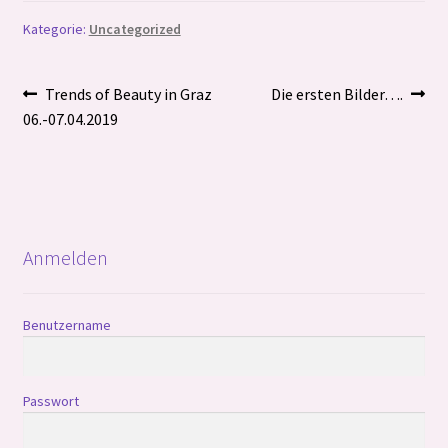
Kategorie:
Uncategorized
Beitragsnavigation
Vorheriger
Nächster
Trends of Beauty in Graz
Die ersten Bilder….
Beitrag:
Beitrag:
06.-07.04.2019
Anmelden
Benutzername
Passwort