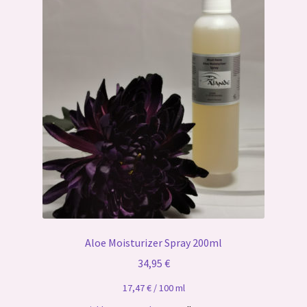
Gallerie
Aloe Moisturizer Spray 200ml
34,95
€
17,47
€
/
100
ml