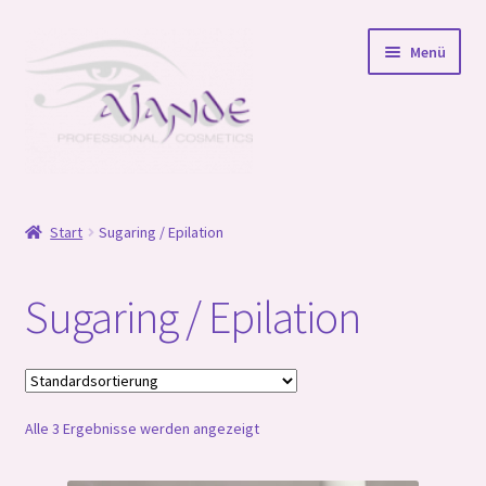
Zur
Zum
Menü
Navigation
Inhalt
springen
springen
Startseite
Start
Sugaring / Epilation
Online Schulungen
Sugaring / Epilation
Unterm
Shop
öffnen
Unterm
Wir für Sie
öffnen
Unterm
Alle 3 Ergebnisse werden angezeigt
Ajande Team und Partner
öffnen